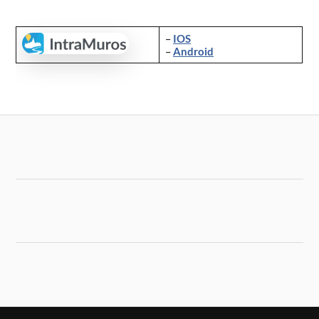
–
IOS
–
Android