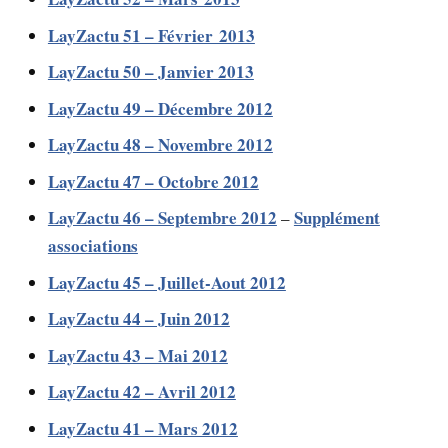
LayZactu 51 – Février 2013
LayZactu 50 – Janvier 2013
LayZactu 49 – Décembre 2012
LayZactu 48 – Novembre 2012
LayZactu 47 – Octobre 2012
LayZactu 46 – Septembre 2012
Supplément
–
associations
LayZactu 45 – Juillet-Aout 2012
LayZactu 44 – Juin 2012
LayZactu 43 – Mai 2012
LayZactu 42 – Avril 2012
LayZactu 41 – Mars 2012