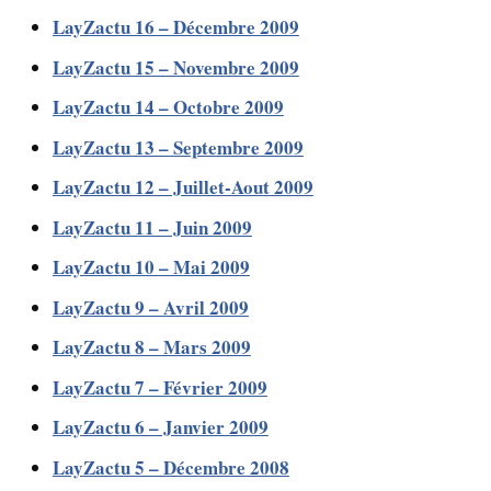
LayZactu 16 – Décembre 2009
LayZactu 15 – Novembre 2009
LayZactu 14 – Octobre 2009
LayZactu 13 – Septembre 2009
LayZactu 12 – Juillet-Aout 2009
LayZactu 11 – Juin 2009
LayZactu 10 – Mai 2009
LayZactu 9 – Avril 2009
LayZactu 8 – Mars 2009
LayZactu 7 – Février 2009
LayZactu 6 – Janvier 2009
LayZactu 5 – Décembre 2008