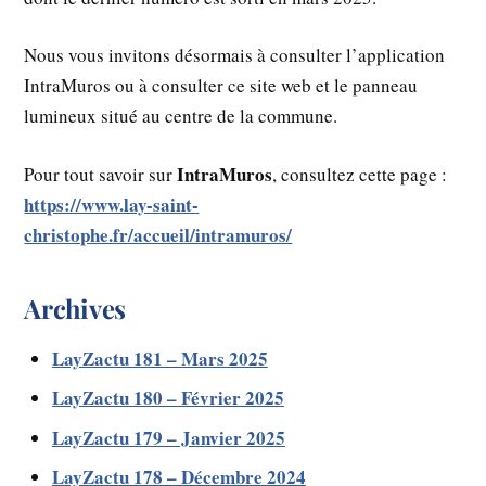
Nous vous invitons désormais à consulter l’application
IntraMuros ou à consulter ce site web et le panneau
lumineux situé au centre de la commune.
IntraMuros
Pour tout savoir sur
, consultez cette page :
https://www.lay-saint-
christophe.fr/accueil/intramuros/
Archives
LayZactu 181 – Mars 2025
LayZactu 180 – Février 2025
LayZactu 179 – Janvier 2025
LayZactu 178 – Décembre 2024