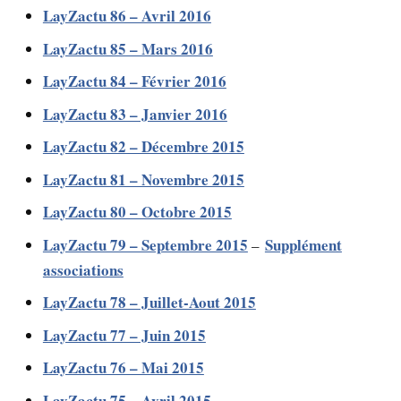
LayZactu 86 – Avril 2016
LayZactu 85 – Mars 2016
LayZactu 84 – Février 2016
LayZactu 83 – Janvier 2016
LayZactu 82 – Décembre 2015
LayZactu 81 – Novembre 2015
LayZactu 80 – Octobre 2015
LayZactu 79 – Septembre 2015
Supplément
–
associations
LayZactu 78 – Juillet-Aout 2015
LayZactu 77 – Juin 2015
LayZactu 76 – Mai 2015
LayZactu 75 – Avril 2015