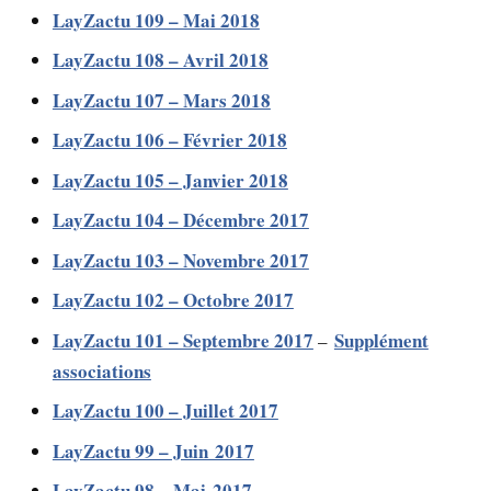
LayZactu 109 – Mai 2018
LayZactu 108 – Avril 2018
LayZactu 107 – Mars 2018
LayZactu 106 – Février 2018
LayZactu 105 – Janvier 2018
LayZactu 104 – Décembre 2017
LayZactu 103 – Novembre 2017
LayZactu 102 – Octobre 2017
LayZactu 101 – Septembre 2017
Supplément
–
associations
LayZactu 100 – Juillet 2017
LayZactu 99 – Juin 2017
LayZactu 98 – Mai 2017