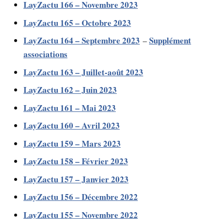
LayZactu 166 – Novembre 2023
LayZactu 165 – Octobre 2023
LayZactu 164 – Septembre 2023
Supplément
–
associations
LayZactu 163 – Juillet-août 2023
LayZactu 162 – Juin 2023
LayZactu 161 – Mai 2023
LayZactu 160 – Avril 2023
LayZactu 159 – Mars 2023
LayZactu 158 – Février 2023
LayZactu 157 – Janvier 2023
LayZactu 156 – Décembre 2022
LayZactu 155 – Novembre 2022